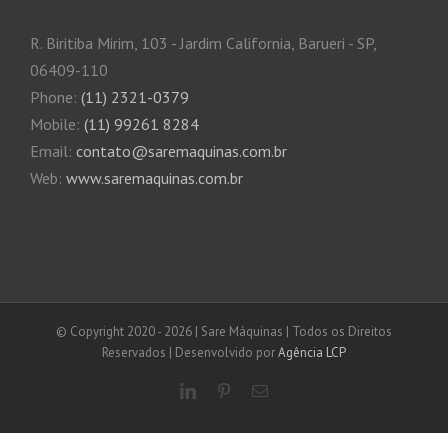
R. Biritiba Mirim, 103 - Jardim California, Barueri - SP,
06409-110
Phone:
(11) 2321-0379
Mobile:
(11) 99261 8284
Email:
contato@saremaquinas.com.br
Web:
www.saremaquinas.com.br
© Copyright 2020 -
2026 | Sare Máquinas | Todos os Direitos
Reservados | Desenvolvido por
Agência LCP
LinkedIn
Pinterest
Email