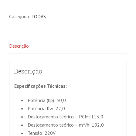
AR
PARAFUSO
Categoria:
TODAS
CPM
30
BM
Descrição
quantidade
Descrição
Especificações Técnicas:
Potência (hp): 30,0
Potência Kw: 22,0
Deslocamento teórico – PCM: 113,0
Deslocamento teórico – m³/h: 192,0
Tensão: 220V