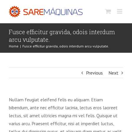
Skip
to
content
Fusce efficitur gravida, odois interdum
arcu vulputate.
Home
|
Fusce efficitur gravida, odois interdum arcu vulputate.
Previous
Next
Nullam feugiat eleifend felis eu aliquam. Etiam
bibendum, ante nec efficitur lacinia, lectus eros laoreet
lectus, sit amet ultricies magna mi vel felis. Quisque ut
varius arcu. Praesent efficitur, nisi at imperdiet luctus,
tellus dui dignissim purus, et aliquam diam metus ac velit.